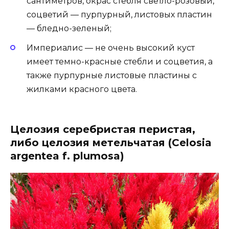
сантиметров, окрас стебля светло-розовый,
соцветий — пурпурный, листовых пластин
— бледно-зеленый;
Империалис — не очень высокий куст
имеет темно-красные стебли и соцветия, а
также пурпурные листовые пластины с
жилками красного цвета.
Целозия серебристая перистая,
либо целозия метельчатая (Celosia
argentea f. plumosa)