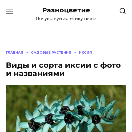
Перейти
Разноцветие
к
содержанию
Почувствуй эстетику цвета
ГЛАВНАЯ
»
САДОВЫЕ РАСТЕНИЯ
»
ИКСИЯ
Виды и сорта иксии с фото
и названиями