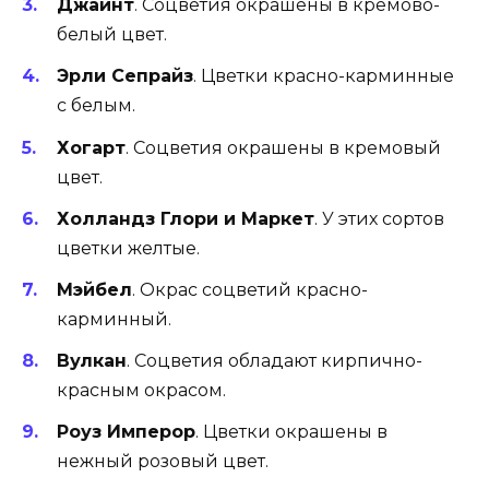
Джайнт
. Соцветия окрашены в кремово-
белый цвет.
Эрли Сепрайз
. Цветки красно-карминные
с белым.
Хогарт
. Соцветия окрашены в кремовый
цвет.
Холландз Глори и Маркет
. У этих сортов
цветки желтые.
Мэйбел
. Окрас соцветий красно-
карминный.
Вулкан
. Соцветия обладают кирпично-
красным окрасом.
Роуз Имперор
. Цветки окрашены в
нежный розовый цвет.