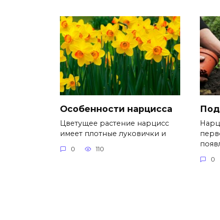
Особенности нарцисса
Под
Цветущее растение нарцисс
Нарц
имеет плотные луковички и
перв
появ
0
110
0