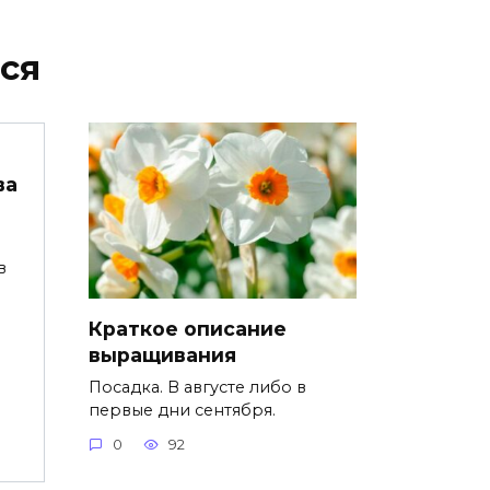
ся
ва
в
е
Краткое описание
выращивания
Посадка. В августе либо в
первые дни сентября.
0
92