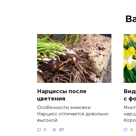
В
Нарциссы после
Вид
цветения
с ф
Особенности зимовки
Мног
Нарцисс отличается довольно
нарц
высокой
Коро
0
87
0