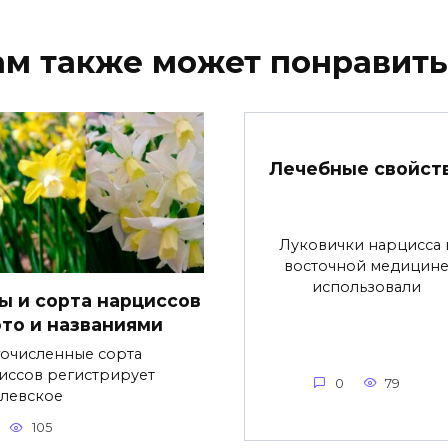
ам также может понравить
Лечебные свойст
Луковички нарцисса 
восточной медицин
использовали
ы и сорта нарциссов
ото и названиями
очисленные сорта
иссов регистрирует
0
79
левское
105