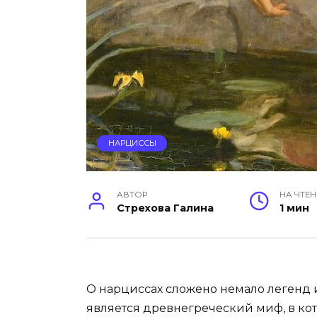
НАРЦИССЫ
АВТОР
НА ЧТЕН
Стрехова Галина
1 мин
О нарциссах сложено немало легенд 
является древнегреческий миф, в ко